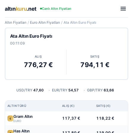
altın
kuru
.net
Canlı Altın Fiyatları
Altın Fiyatları
/
Euro Altın Fiyatları
/
Ata Altın Euro Fiyatı
Ata Altın Euro Fiyatı
00:11:09
ALIŞ
SATIŞ
776,27 €
794,11 €
USD/TRY
47,60
·
EUR/TRY
54,57
·
GBP/TRY
63,66
ALTIN TÜRÜ
ALIŞ (€)
SATIŞ (€)
Gram Altın
117,37 €
118,22 €
€
EURO
Has Altın
117,80 €
119,00 €