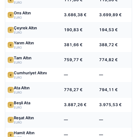
€
EURO
Ons Altın
3.686,38 €
3.699,89 €
€
EURO
Çeyrek Altın
190,83 €
194,53 €
€
EURO
Yarım Altın
381,66 €
388,72 €
€
EURO
Tam Altın
759,77 €
774,82 €
€
EURO
Cumhuriyet Altını
—
—
€
EURO
Ata Altın
776,27 €
794,11 €
€
EURO
Beşli Ata
3.887,26 €
3.975,53 €
€
EURO
Reşat Altın
—
—
€
EURO
Hamit Altın
—
—
€