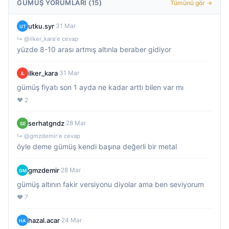
GÜMÜŞ YORUMLARI (15)
Tümünü gör →
utku.syr
·
31 Mar
UT
↳ @ilker_kara'e cevap
yüzde 8-10 arası artmış altınla beraber gidiyor
ilker_kara
·
31 Mar
IL
gümüş fiyatı son 1 ayda ne kadar arttı bilen var mı
❤️ 2
serhatgndz
·
28 Mar
SE
↳ @gmzdemir'e cevap
öyle deme gümüş kendi başına değerli bir metal
gmzdemir
·
28 Mar
GM
gümüş altının fakir versiyonu diyolar ama ben seviyorum
❤️ 7
hazal.acar
·
24 Mar
HA