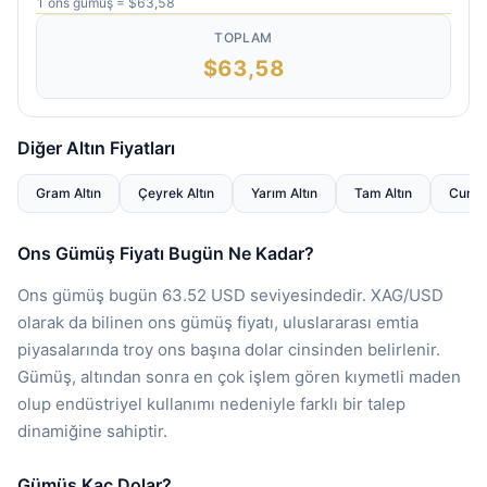
1 ons gümüş = $63,58
TOPLAM
$63,58
Diğer Altın Fiyatları
Gram Altın
Çeyrek Altın
Yarım Altın
Tam Altın
Cumhur
Ons Gümüş Fiyatı Bugün Ne Kadar?
Ons gümüş bugün 63.52 USD seviyesindedir. XAG/USD
olarak da bilinen ons gümüş fiyatı, uluslararası emtia
piyasalarında troy ons başına dolar cinsinden belirlenir.
Gümüş, altından sonra en çok işlem gören kıymetli maden
olup endüstriyel kullanımı nedeniyle farklı bir talep
dinamiğine sahiptir.
Gümüş Kaç Dolar?