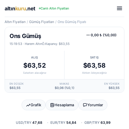
altın
kuru
.net
Canlı Altın Fiyatları
Altın Fiyatları
/
Gümüş Fiyatları
/
Ons Gümüş Fiyatı
Ons Gümüş
— 0,00 ₺ (%0,00)
15:19:53
· Harem Altın
Ö.Kapanış: $63,55
ALIŞ
SATIŞ
$63,52
$63,58
Satarken alacağınız
Alırken ödeyeceğiniz
EN DÜŞÜK
MAKAS
EN YÜKSEK
$63,55
$0,06 (%0,1)
$63,55
Grafik
Hesaplama
Yorumlar
USD/TRY
47,68
·
EUR/TRY
54,84
·
GBP/TRY
63,99