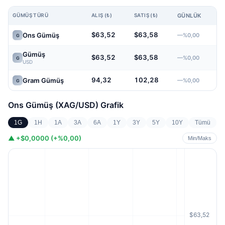
GÜMÜŞ TÜRÜ
ALIŞ (₺)
SATIŞ (₺)
GÜNLÜK
$63,52
$63,58
Ons Gümüş
—%0,00
G
Gümüş
$63,52
$63,58
—%0,00
G
USD
94,32
102,28
Gram Gümüş
—%0,00
G
Ons Gümüş (XAG/USD)
Grafik
1G
1H
1A
3A
6A
1Y
3Y
5Y
10Y
Tümü
▲
+$0,0000 (+%0,00)
Min/Maks