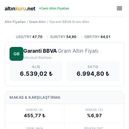
altın
kuru
.net
Canlı Altın Fiyatları
Altın Fiyatları
/
Gram Altın
/
Garanti BBVA Gram Altın
USD/TRY
47,70
·
EUR/TRY
54,90
·
GBP/TRY
64,01
Garanti BBVA
Gram Altın Fiyatı
Mevduat Bankası
ALIŞ
SATIŞ
6.539,02 ₺
6.994,80 ₺
MAKAS & KARŞILAŞTIRMA
MAKAS (₺)
MAKAS (%)
455,77 ₺
%6,97
SIRALAMA
PIYASA ORT.