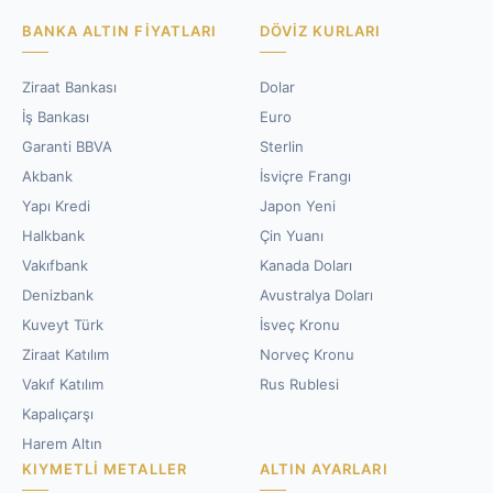
BANKA ALTIN FIYATLARI
DÖVIZ KURLARI
Ziraat Bankası
Dolar
İş Bankası
Euro
Garanti BBVA
Sterlin
Akbank
İsviçre Frangı
Yapı Kredi
Japon Yeni
Halkbank
Çin Yuanı
Vakıfbank
Kanada Doları
Denizbank
Avustralya Doları
Kuveyt Türk
İsveç Kronu
Ziraat Katılım
Norveç Kronu
Vakıf Katılım
Rus Rublesi
Kapalıçarşı
Harem Altın
KIYMETLI METALLER
ALTIN AYARLARI