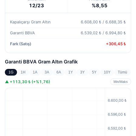
12/23
%8,55
Kapalıçarşı Gram Altın
6.608,00 ₺ / 6.688,35 ₺
Garanti BBVA
6.539,02 ₺ / 6.994,80 ₺
Fark (Satış)
+306,45 ₺
Garanti BBVA Gram Altın
Grafik
1G
1H
1A
3A
6A
1Y
3Y
5Y
10Y
Tümü
▲
+113,30 ₺ (+%1,76)
Min/Maks