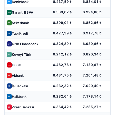
6.437,59 ₺
6.834,01 ₺
Denizbank
6.539,02 ₺
6.994,80 ₺
Garanti BBVA
6.399,01 ₺
6.852,66 ₺
Şekerbank
6.427,99 ₺
6.917,78 ₺
Yapı Kredi
6.324,89 ₺
6.939,66 ₺
QNB Finansbank
6.212,12 ₺
6.820,34 ₺
Kuveyt Türk
6.482,78 ₺
7.130,67 ₺
HSBC
6.431,75 ₺
7.201,48 ₺
Akbank
6.232,32 ₺
7.020,49 ₺
İş Bankası
6.282,64 ₺
7.178,14 ₺
Halkbank
6.364,42 ₺
7.285,27 ₺
Ziraat Bankası