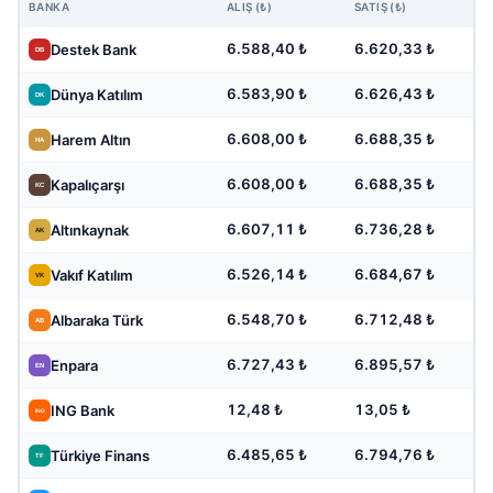
BANKA
ALIŞ (₺)
SATIŞ (₺)
6.588,40 ₺
6.620,33 ₺
Destek Bank
6.583,90 ₺
6.626,43 ₺
Dünya Katılım
6.608,00 ₺
6.688,35 ₺
Harem Altın
6.608,00 ₺
6.688,35 ₺
Kapalıçarşı
6.607,11 ₺
6.736,28 ₺
Altınkaynak
6.526,14 ₺
6.684,67 ₺
Vakıf Katılım
6.548,70 ₺
6.712,48 ₺
Albaraka Türk
6.727,43 ₺
6.895,57 ₺
Enpara
12,48 ₺
13,05 ₺
ING Bank
6.485,65 ₺
6.794,76 ₺
Türkiye Finans