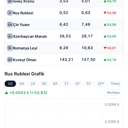
3,53
5,01
İsveç Kronu
▲%0,15
SK
0,52
0,63
Rus Rublesi
▼%0,36
₽
6,42
7,49
Çin Yuanı
▲%0,06
CN
26,53
28,17
Azerbaycan Manatı
▲%0,09
Az
9,29
10,63
Romanya Leyi
▼%0,07
RL
143,21
157,50
Kuveyt Dinarı
▲%0,18
KD
Rus Rublesi
Grafik
1G
1H
1A
3A
6A
1Y
3Y
5Y
10Y
Tümü
▲
+0,0043 ₺ (+%0,83)
Min/Maks