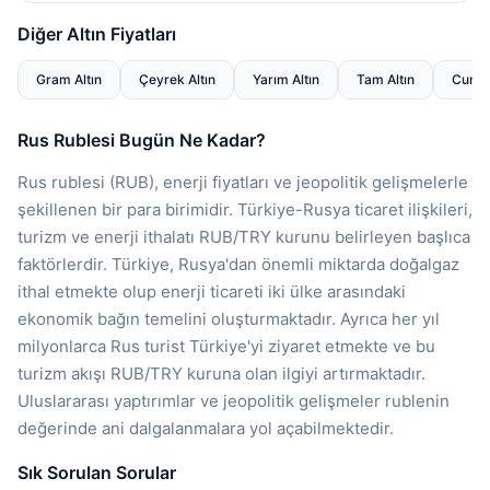
Diğer Altın Fiyatları
Gram Altın
Çeyrek Altın
Yarım Altın
Tam Altın
Cumhur
Rus Rublesi Bugün Ne Kadar?
Rus rublesi (RUB), enerji fiyatları ve jeopolitik gelişmelerle
şekillenen bir para birimidir. Türkiye-Rusya ticaret ilişkileri,
turizm ve enerji ithalatı RUB/TRY kurunu belirleyen başlıca
faktörlerdir. Türkiye, Rusya'dan önemli miktarda doğalgaz
ithal etmekte olup enerji ticareti iki ülke arasındaki
ekonomik bağın temelini oluşturmaktadır. Ayrıca her yıl
milyonlarca Rus turist Türkiye'yi ziyaret etmekte ve bu
turizm akışı RUB/TRY kuruna olan ilgiyi artırmaktadır.
Uluslararası yaptırımlar ve jeopolitik gelişmeler rublenin
değerinde ani dalgalanmalara yol açabilmektedir.
Sık Sorulan Sorular