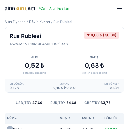
altın
kuru
.net
Canlı Altın Fiyatları
Altın Fiyatları
/
Döviz Kurları
/
Rus Rublesi
Rus Rublesi
▼ 0,00 ₺ (%0,36)
12:25:13
· Altınkaynak
Ö.Kapanış: 0,58 ₺
ALIŞ
SATIŞ
0,52 ₺
0,63 ₺
Satarken alacağınız
Alırken ödeyeceğiniz
EN DÜŞÜK
MAKAS
EN YÜKSEK
0,57 ₺
0,10 ₺ (%19,4)
0,58 ₺
USD/TRY
47,60
·
EUR/TRY
54,68
·
GBP/TRY
63,75
DÖVIZ
ALIŞ (₺)
SATIŞ (₺)
GÜNLÜK