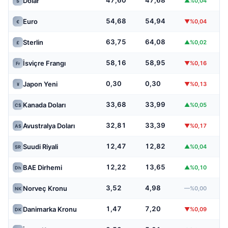
47,60
47,68
Dolar
▲%0,04
$
54,68
54,94
Euro
▼%0,04
€
63,75
64,08
Sterlin
▲%0,02
£
58,16
58,95
İsviçre Frangı
▼%0,16
Fr
0,30
0,30
Japon Yeni
▼%0,13
¥
33,68
33,99
Kanada Doları
▲%0,05
C$
32,81
33,39
Avustralya Doları
▼%0,17
A$
12,47
12,82
Suudi Riyali
▲%0,04
SR
12,22
13,65
BAE Dirhemi
▲%0,10
Dh
3,52
4,98
Norveç Kronu
—%0,00
NK
1,47
7,20
Danimarka Kronu
▼%0,09
DK