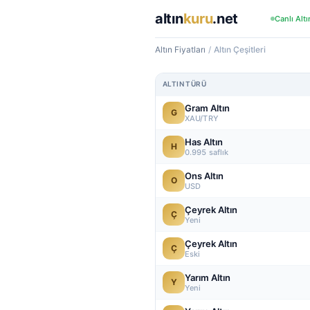
altın
kuru
.net
Canlı Altı
Altın Fiyatları
/
Altın Çeşitleri
ALTIN TÜRÜ
Gram Altın
G
XAU/TRY
Has Altın
H
0.995 saflık
Ons Altın
O
USD
Çeyrek Altın
Ç
Yeni
Çeyrek Altın
Ç
Eski
Yarım Altın
Y
Yeni