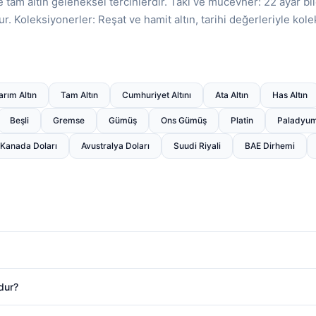
 tam altın geleneksel tercihlerdir. Takı ve mücevher: 22 ayar bil
r. Koleksiyonerler: Reşat ve hamit altın, tarihi değerleriyle kole
arım Altın
Tam Altın
Cumhuriyet Altını
Ata Altın
Has Altın
Beşli
Gremse
Gümüş
Ons Gümüş
Platin
Paladyu
Kanada Doları
Avustralya Doları
Suudi Riyali
BAE Dirhemi
ndur?