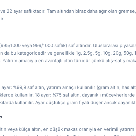
ve 22 ayar saflıktadır. Tam altından biraz daha ağır olan gremse,
ir.
 (995/1000 veya 999/1000 saflık) saf altındır. Uluslararası piyasa
ın da bu kategoridedir ve genellikle 1g, 2.5g, 5g, 10g, 20g, 50g
r. Yatırım amacıyla en avantajlı altın türüdür çünkü alış-satış ma
4 ayar: %99,9 saf altın, yatırım amaçlı kullanılır (gram altın, has al
iklerde kullanılır. 18 ayar: %75 saf altın, dayanıklı mücevherlerde 
ılarda kullanılır. Ayar düştükçe gram fiyatı düşer ancak dayanıklıl
?
ltın veya külçe altın, en düşük makas oranıyla en verimli yatırı