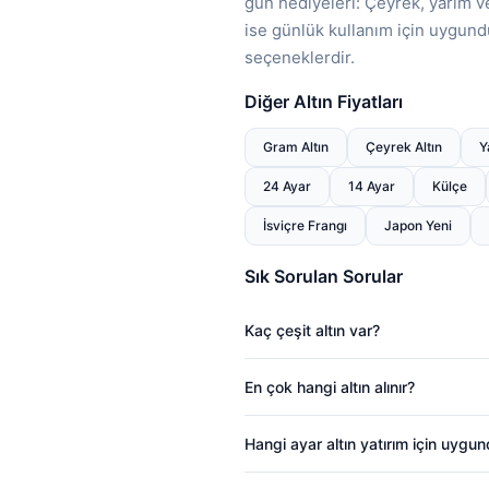
gün hediyeleri: Çeyrek, yarım ve
ise günlük kullanım için uygundu
seçeneklerdir.
Diğer Altın Fiyatları
Gram Altın
Çeyrek Altın
Y
24 Ayar
14 Ayar
Külçe
İsviçre Frangı
Japon Yeni
Sık Sorulan Sorular
Kaç çeşit altın var?
En çok hangi altın alınır?
Hangi ayar altın yatırım için uygu