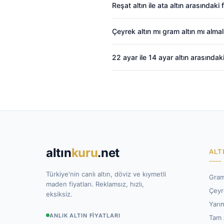
Reşat altın ile ata altın arasındaki 
Çeyrek altın mı gram altın mı almal
22 ayar ile 14 ayar altın arasındak
altın
kuru
.net
ALT
Türkiye'nin canlı altın, döviz ve kıymetli
Gram
maden fiyatları. Reklamsız, hızlı,
Çeyr
eksiksiz.
Yarım
ANLIK ALTIN FIYATLARI
Tam 