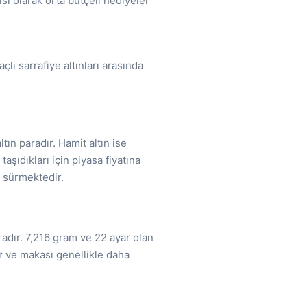
ısı olarak orta bütçeli hediyeler
çlı sarrafiye altınları arasında
.
n paradır. Hamit altın ise
aşıdıkları için piyasa fiyatına
a sürmektedir.
adır. 7,216 gram ve 22 ayar olan
r ve makası genellikle daha