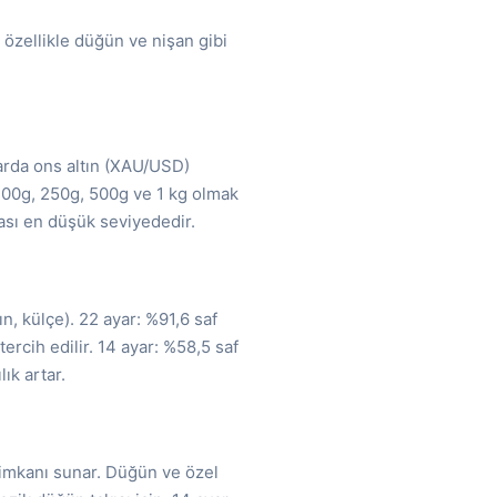
 özellikle düğün ve nişan gibi
larda ons altın (XAU/USD)
, 100g, 250g, 500g ve 1 kg olmak
kası en düşük seviyededir.
tın, külçe). 22 ayar: %91,6 saf
tercih edilir. 14 ayar: %58,5 saf
ık artar.
m imkanı sunar. Düğün ve özel