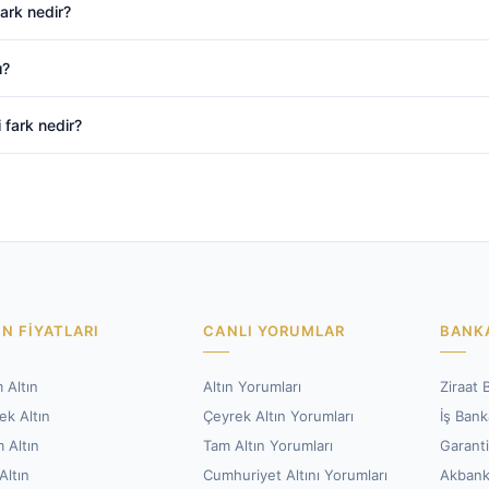
fark nedir?
ı?
i fark nedir?
IN FIYATLARI
CANLI YORUMLAR
BANKA
 Altın
Altın Yorumları
Ziraat 
ek Altın
Çeyrek Altın Yorumları
İş Bank
 Altın
Tam Altın Yorumları
Garant
Altın
Cumhuriyet Altını Yorumları
Akban