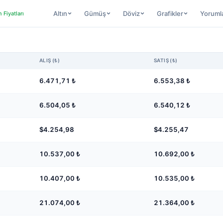
Altın
Gümüş
Döviz
Grafikler
Yoruml
n Fiyatları
ALIŞ (₺)
SATIŞ (₺)
6.471,71
₺
6.553,38
₺
6.504,05
₺
6.540,12
₺
$4.254,98
$4.255,47
10.537,00
₺
10.692,00
₺
10.407,00
₺
10.535,00
₺
21.074,00
₺
21.364,00
₺