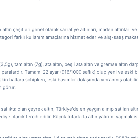
ltın çeşitleri genel olarak sarrafiye altınları, maden altınları ve
egori farklı kullanım amaçlarına hizmet eder ve alış-satış makasla
(3,5g), tam altın (7g), ata altın, beşli ata altın ve gremse altın d
 paralardır. Tamamı 22 ayar (916/1000 saflık) olup yeni ve eski ba
skin hatlara sahipken, eski basımlar dolaşımda yıpranmış olabili
m görür.
saflıkta olan çeyrek altın, Türkiye'de en yaygın alınıp satılan al
iye olarak tercih edilir. Küçük tutarlarla altın yatırımı yapmak i