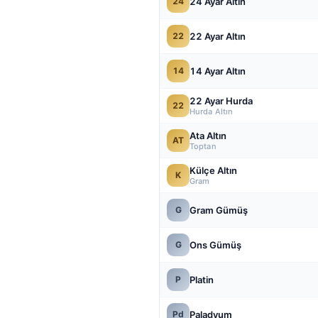
24 Ayar Altın
24
22 Ayar Altın
22
14 Ayar Altın
14
22 Ayar Hurda
22
Hurda Altın
Ata Altın
AT
Toptan
Külçe Altın
K
Gram
Gram Gümüş
G
Ons Gümüş
G
Platin
P
Paladyum
Pd