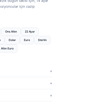
ezik düğün takısı için, 14 ayar
ksiyoncular için cazip
Ons Altın
22 Ayar
m
Dolar
Euro
Sterlin
Altın Euro