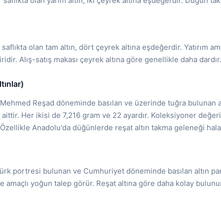
saflıkta olan yarım altın, iki çeyrek altına eşdeğerdir. Düğün tak
saflıkta olan tam altın, dört çeyrek altına eşdeğerdir. Yatırım ama
ridir. Alış-satış makası çeyrek altına göre genellikle daha dardır
tınlar)
. Mehmed Reşad döneminde basılan ve üzerinde tuğra bulunan altı
ttir. Her ikisi de 7,216 gram ve 22 ayardır. Koleksiyoner değeri t
. Özellikle Anadolu'da düğünlerde reşat altın takma geleneği hal
türk portresi bulunan ve Cumhuriyet döneminde basılan altın par
ye amaçlı yoğun talep görür. Reşat altına göre daha kolay bulunu