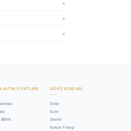
 ALTIN FIYATLARI
DÖVIZ KURLARI
Bankası
Dolar
ası
Euro
i BBVA
Sterlin
k
İsviçre Frangı