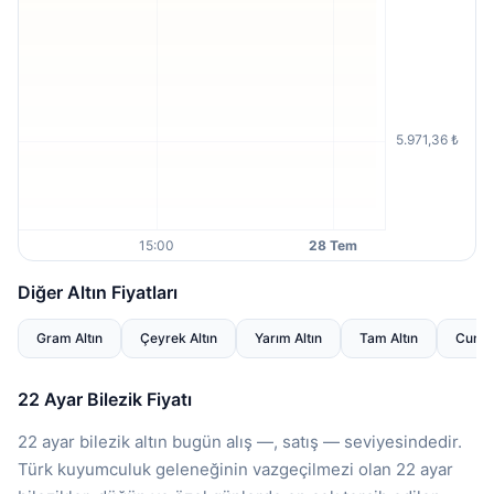
Diğer Altın Fiyatları
Gram Altın
Çeyrek Altın
Yarım Altın
Tam Altın
Cumhur
22 Ayar Bilezik Fiyatı
22 ayar bilezik altın bugün alış —, satış — seviyesindedir.
Türk kuyumculuk geleneğinin vazgeçilmezi olan 22 ayar