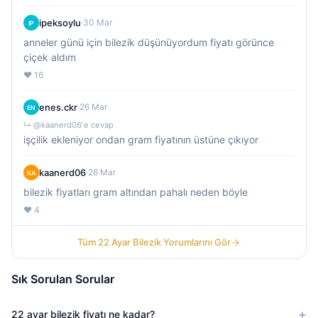
ipeksoylu
·
30 Mar
IP
anneler günü için bilezik düşünüyordum fiyatı görünce
çiçek aldım
❤️ 16
enes.ckr
·
26 Mar
EN
↳ @kaanerd06'e cevap
işçilik ekleniyor ondan gram fiyatının üstüne çıkıyor
kaanerd06
·
26 Mar
KA
bilezik fiyatları gram altından pahalı neden böyle
❤️ 4
Tüm 22 Ayar Bilezik Yorumlarını Gör
Sık Sorulan Sorular
22 ayar bilezik fiyatı ne kadar?