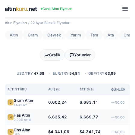
altın
kuru
.net
Canlı Altın Fiyatları
Altın Fiyatları
/
22 Ayar Bilezik Fiyatları
Altın
Gram
Çeyrek
Yarım
Tam
Ata
Ons
Grafik
Yorumlar
USD/TRY
47,68
·
EUR/TRY
54,84
·
GBP/TRY
63,99
ALTIN TÜRÜ
ALIŞ (₺)
SATIŞ (₺)
GÜNLÜK
Gram Altın
6.602,24
6.683,11
—%0,00
G
XAU/TRY
Has Altın
6.635,42
6.669,77
—%0,00
H
0.995 saflık
Ons Altın
$4.341,06
$4.341,74
—%0,00
O
USD