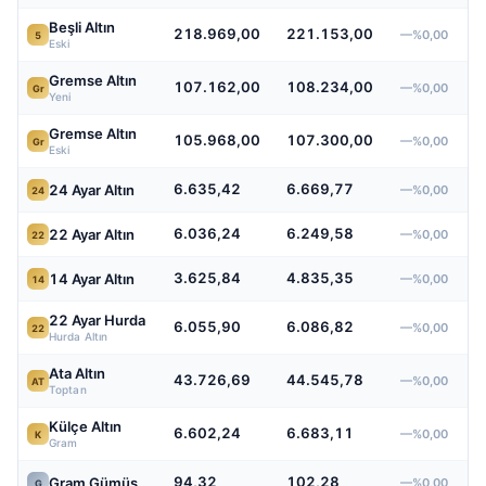
Beşli Altın
218.969,00
221.153,00
—%0,00
5
Eski
Gremse Altın
107.162,00
108.234,00
—%0,00
Gr
Yeni
Gremse Altın
105.968,00
107.300,00
—%0,00
Gr
Eski
6.635,42
6.669,77
24 Ayar Altın
—%0,00
24
6.036,24
6.249,58
22 Ayar Altın
—%0,00
22
3.625,84
4.835,35
14 Ayar Altın
—%0,00
14
22 Ayar Hurda
6.055,90
6.086,82
—%0,00
22
Hurda Altın
Ata Altın
43.726,69
44.545,78
—%0,00
AT
Toptan
Külçe Altın
6.602,24
6.683,11
—%0,00
K
Gram
94,32
102,28
Gram Gümüş
—%0,00
G