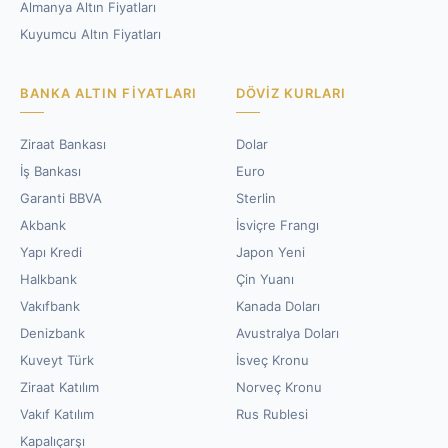
Almanya Altın Fiyatları
Kuyumcu Altın Fiyatları
BANKA ALTIN FIYATLARI
DÖVIZ KURLARI
Ziraat Bankası
Dolar
İş Bankası
Euro
Garanti BBVA
Sterlin
Akbank
İsviçre Frangı
Yapı Kredi
Japon Yeni
Halkbank
Çin Yuanı
Vakıfbank
Kanada Doları
Denizbank
Avustralya Doları
Kuveyt Türk
İsveç Kronu
Ziraat Katılım
Norveç Kronu
Vakıf Katılım
Rus Rublesi
Kapalıçarşı