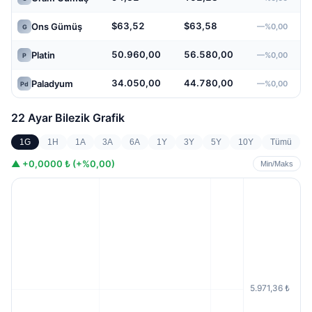
$63,52
$63,58
Ons Gümüş
—%0,00
G
50.960,00
56.580,00
Platin
—%0,00
P
34.050,00
44.780,00
Paladyum
—%0,00
Pd
22 Ayar Bilezik
Grafik
1G
1H
1A
3A
6A
1Y
3Y
5Y
10Y
Tümü
▲
+0,0000 ₺ (+%0,00)
Min/Maks