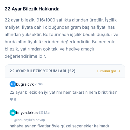
22 Ayar Bilezik Hakkında
22 ayar bilezik, 916/1000 saflıkta altından üretilir. İşçilik
maliyeti fiyata dahil olduğundan gram başına fiyatı has
altından yüksektir. Bozdurmada işçilik bedeli düşülür ve
hurda altın fiyatı üzerinden değerlendirilir. Bu nedenle
bilezik, yatırımdan çok takı ve hediye amaçlı
değerlendirilmelidir.
22 AYAR BILEZIK YORUMLARI (22)
Tümünü gör →
bugra.cvk
·
2 Nis
BU
22 ayar bilezik en iyi yatırım hem takarsın hem biriktirirsin
❤️ 6
beyza.krkus
·
30 Mar
BE
↳ @ipeksoylu'e cevap
hahaha aynen fiyatlar öyle güzel seçenekler kalmadı