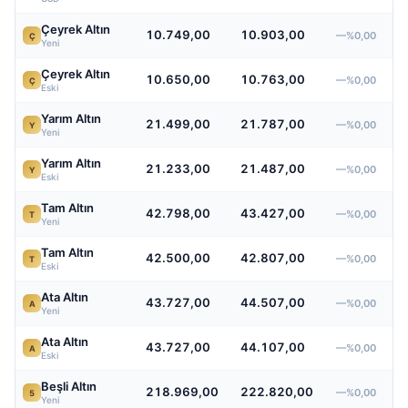
Çeyrek Altın
10.749,00
10.903,00
—%0,00
Ç
Yeni
Çeyrek Altın
10.650,00
10.763,00
—%0,00
Ç
Eski
Yarım Altın
21.499,00
21.787,00
—%0,00
Y
Yeni
Yarım Altın
21.233,00
21.487,00
—%0,00
Y
Eski
Tam Altın
42.798,00
43.427,00
—%0,00
T
Yeni
Tam Altın
42.500,00
42.807,00
—%0,00
T
Eski
Ata Altın
43.727,00
44.507,00
—%0,00
A
Yeni
Ata Altın
43.727,00
44.107,00
—%0,00
A
Eski
Beşli Altın
218.969,00
222.820,00
—%0,00
5
Yeni