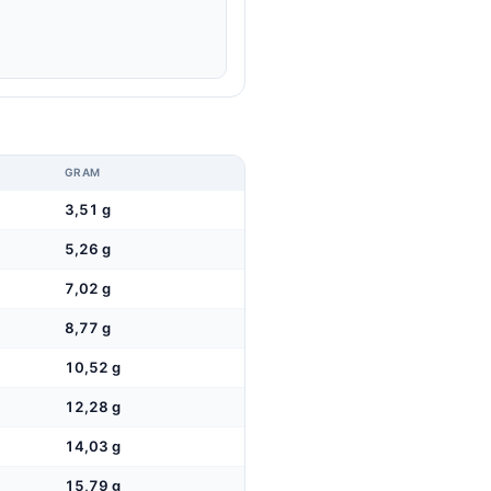
GRAM
3,51 g
5,26 g
7,02 g
8,77 g
10,52 g
12,28 g
14,03 g
15,79 g