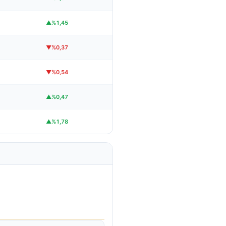
▲%1,45
▼%0,37
▼%0,54
▲%0,47
▲%1,78