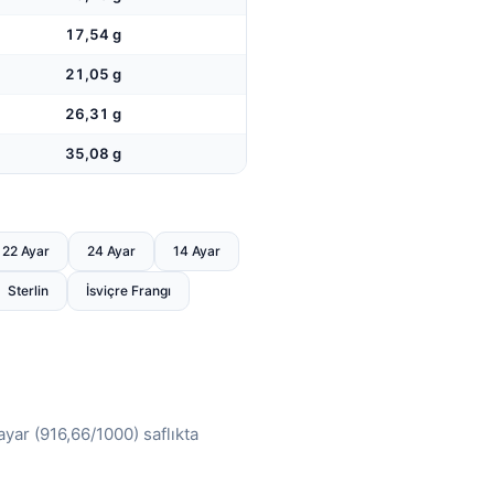
17,54 g
21,05 g
26,31 g
35,08 g
22 Ayar
24 Ayar
14 Ayar
Sterlin
İsviçre Frangı
ayar (916,66/1000) saflıkta