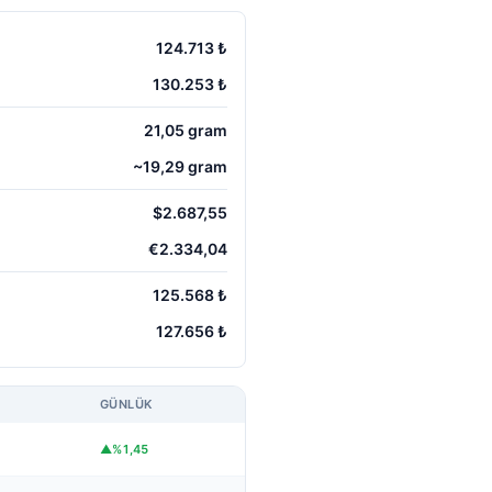
124.713 ₺
130.253 ₺
21,05 gram
~19,29 gram
$2.687,55
€2.334,04
125.568 ₺
127.656 ₺
GÜNLÜK
▲%1,45