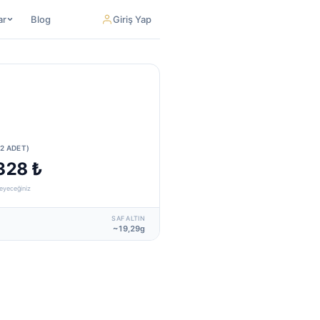
ar
Blog
Giriş Yap
12 ADET)
328 ₺
eyeceğiniz
SAF ALTIN
~19,29g