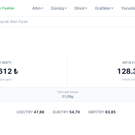
Altın
Gümüş
Döviz
Grafikler
Yoruml
n Fiyatları
yrek Altın Fiyatı
2 ADET)
SATIŞ (
612 ₺
128.
alacağınız
Alırken öd
TOPLAM GRAM
21,05g
USD/TRY
47,66
·
EUR/TRY
54,70
·
GBP/TRY
63,85