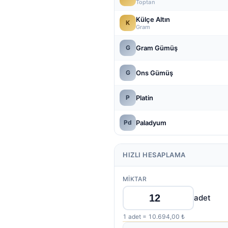
Toptan
Külçe Altın
K
Gram
Gram Gümüş
G
Ons Gümüş
G
Platin
P
Paladyum
Pd
HIZLI HESAPLAMA
MIKTAR
adet
1 adet = 10.694,00 ₺