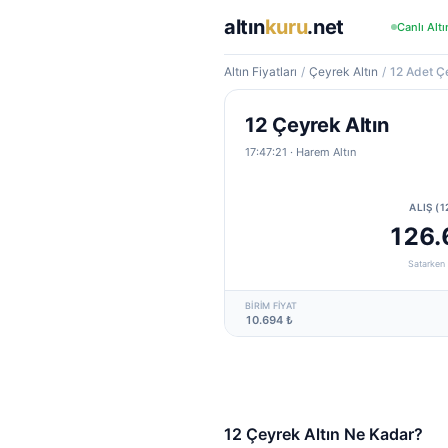
altın
kuru
.net
Canlı Altı
Altın Fiyatları
/
Çeyrek Altın
/
12 Adet Çe
12 Çeyrek Altın
17:47:21
· Harem Altın
ALIŞ (1
126.
Satarken 
BIRIM FIYAT
10.694 ₺
12 Çeyrek Altın Ne Kadar?