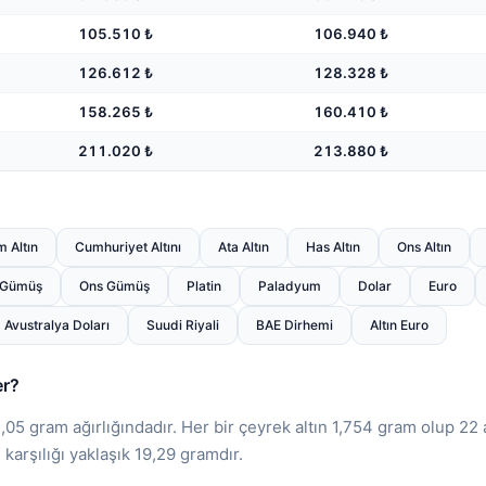
105.510 ₺
106.940 ₺
126.612 ₺
128.328 ₺
158.265 ₺
160.410 ₺
211.020 ₺
213.880 ₺
 Altın
Cumhuriyet Altını
Ata Altın
Has Altın
Ons Altın
Gümüş
Ons Gümüş
Platin
Paladyum
Dolar
Euro
Avustralya Doları
Suudi Riyali
BAE Dirhemi
Altın Euro
er?
,05 gram ağırlığındadır. Her bir çeyrek altın 1,754 gram olup 22 
 karşılığı yaklaşık 19,29 gramdır.