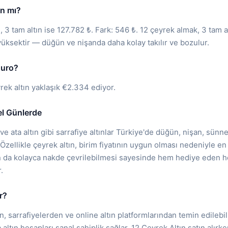
ın mı?
, 3 tam altın ise 127.782 ₺. Fark: 546 ₺. 12 çeyrek almak, 3 tam
a yüksektir — düğün ve nişanda daha kolay takılır ve bozulur.
Euro?
ek altın yaklaşık €2.334 ediyor.
el Günlerde
e ata altın gibi sarrafiye altınlar Türkiye'de düğün, nişan, sün
Özellikle çeyrek altın, birim fiyatının uygun olması nedeniyle en ç
ın da kolayca nakde çevrilebilmesi sayesinde hem hediye eden hem
.
r?
n, sarrafiyelerden ve online altın platformlarından temin edilebil
ltın hesapları sanal sahiplik sağlar. 12 Çeyrek Altın satın alırke