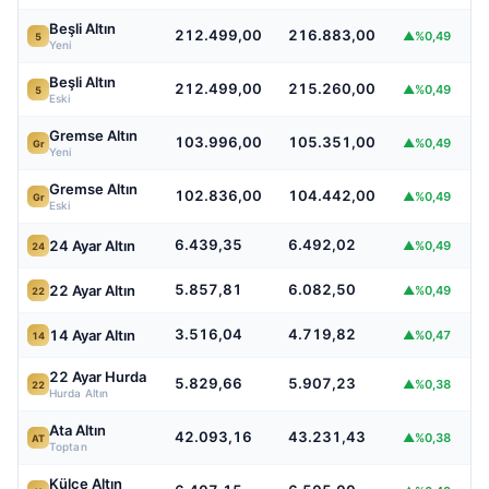
Beşli Altın
212.499,00
216.883,00
▲%0,49
5
Yeni
Beşli Altın
212.499,00
215.260,00
▲%0,49
5
Eski
Gremse Altın
103.996,00
105.351,00
▲%0,49
Gr
Yeni
Gremse Altın
102.836,00
104.442,00
▲%0,49
Gr
Eski
6.439,35
6.492,02
24 Ayar Altın
▲%0,49
24
5.857,81
6.082,50
22 Ayar Altın
▲%0,49
22
3.516,04
4.719,82
14 Ayar Altın
▲%0,47
14
22 Ayar Hurda
5.829,66
5.907,23
▲%0,38
22
Hurda Altın
Ata Altın
42.093,16
43.231,43
▲%0,38
AT
Toptan
Külçe Altın