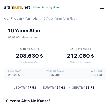
altın
kuru
.net
Canlı Altın Fiyatları
Altın Fiyatları
/
Yarım Altın
/
10 Adet Yarım Altın Fiyatı
10 Yarım Altın
07:03:00
· Harem Altın
ALIŞ (10 ADET)
SATIŞ (10 ADET)
208.630 ₺
212.060 ₺
Satarken alacağınız
Alırken ödeyeceğiniz
BIRIM FIYAT
TOPLAM GRAM
SAF ALTIN
21.206 ₺
35,08g
~32,16g
USD/TRY
47,58
·
EUR/TRY
54,68
·
GBP/TRY
63,71
10 Yarım Altın Ne Kadar?