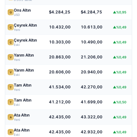
Ons Altın
$4.284,25
$4.284,75
▲%0,95
O
USD
Çeyrek Altın
10.432,00
10.613,00
▲%0,49
Ç
Yeni
Çeyrek Altın
10.303,00
10.490,00
▲%0,49
Ç
Eski
Yarım Altın
20.863,00
21.206,00
▲%0,49
Y
Yeni
Yarım Altın
20.606,00
20.940,00
▲%0,49
Y
Eski
Tam Altın
41.534,00
42.270,00
▲%0,49
T
Yeni
Tam Altın
41.212,00
41.699,00
▲%0,50
T
Eski
Ata Altın
42.435,00
43.322,00
▲%0,49
A
Yeni
Ata Altın
42.435,00
42.932,00
▲%0,49
A
Eski