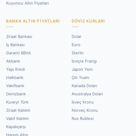
Kuyumcu Altın Fiyatları
BANKA ALTIN FIYATLARI
DÖVIZ KURLARI
Ziraat Bankası
Dolar
İş Bankası
Euro
Garanti BBVA
Sterlin
Akbank
İsviçre Frangı
Yapı Kredi
Japon Yeni
Halkbank
Çin Yuanı
Vakıfbank
Kanada Doları
Denizbank
Avustralya Doları
Kuveyt Türk
İsveç Kronu
Ziraat Katılım
Norveç Kronu
Vakıf Katılım
Rus Rublesi
Kapalıçarşı
Harem Altın