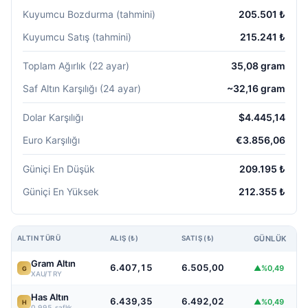
Kuyumcu Bozdurma (tahmini)
205.501 ₺
Kuyumcu Satış (tahmini)
215.241 ₺
Toplam Ağırlık (22 ayar)
35,08 gram
Saf Altın Karşılığı (24 ayar)
~32,16 gram
Dolar Karşılığı
$4.445,14
Euro Karşılığı
€3.856,06
Güniçi En Düşük
209.195 ₺
Güniçi En Yüksek
212.355 ₺
ALTIN TÜRÜ
ALIŞ (₺)
SATIŞ (₺)
GÜNLÜK
Gram Altın
6.407,15
6.505,00
▲%0,49
G
XAU/TRY
Has Altın
6.439,35
6.492,02
▲%0,49
H
0.995 saflık