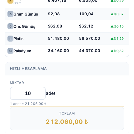
6.407,15
6.505,00
▲%0,49
K
Gram
92,08
100,04
Gram Gümüş
▲%0,37
G
$62,08
$62,12
Ons Gümüş
▲%0,15
G
51.480,00
56.570,00
Platin
▲%1,29
P
34.160,00
44.370,00
Paladyum
▲%0,82
Pd
HIZLI HESAPLAMA
MIKTAR
adet
1 adet = 21.206,00 ₺
TOPLAM
212.060,00 ₺