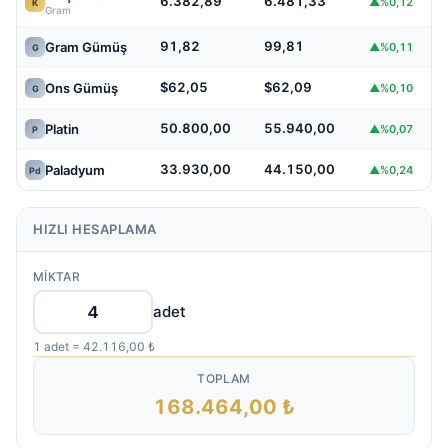
6.382,89
6.481,33
▲%0,12
K
Gram
91,82
99,81
Gram Gümüş
▲%0,11
G
$62,05
$62,09
Ons Gümüş
▲%0,10
G
50.800,00
55.940,00
Platin
▲%0,07
P
33.930,00
44.150,00
Paladyum
▲%0,24
Pd
HIZLI HESAPLAMA
MIKTAR
adet
1 adet = 42.116,00 ₺
TOPLAM
168.464,00 ₺