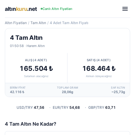
altın
kuru
.net
Canlı Altın Fiyatları
Altın Fiyatları
/
Tam Altın
/
4 Adet Tam Altın Fiyatı
4 Tam Altın
01:50:58
· Harem Altın
ALIŞ (4 ADET)
SATIŞ (4 ADET)
165.504 ₺
168.464 ₺
Satarken alacağınız
Alırken ödeyeceğiniz
BIRIM FIYAT
TOPLAM GRAM
SAF ALTIN
42.116 ₺
28,06g
~25,73g
USD/TRY
47,56
·
EUR/TRY
54,68
·
GBP/TRY
63,71
4 Tam Altın Ne Kadar?