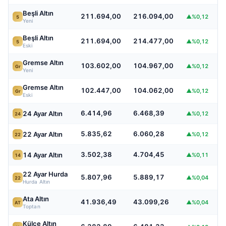
Beşli Altın
211.694,00
216.094,00
▲%0,12
5
Yeni
Beşli Altın
211.694,00
214.477,00
▲%0,12
5
Eski
Gremse Altın
103.602,00
104.967,00
▲%0,12
Gr
Yeni
Gremse Altın
102.447,00
104.062,00
▲%0,12
Gr
Eski
6.414,96
6.468,39
24 Ayar Altın
▲%0,12
24
5.835,62
6.060,28
22 Ayar Altın
▲%0,12
22
3.502,38
4.704,45
14 Ayar Altın
▲%0,11
14
22 Ayar Hurda
5.807,96
5.889,17
▲%0,04
22
Hurda Altın
Ata Altın
41.936,49
43.099,26
▲%0,04
AT
Toptan
Külçe Altın