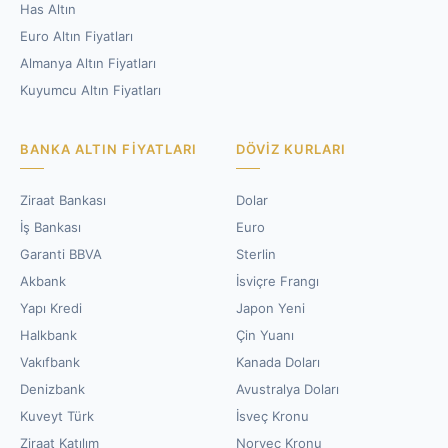
Has Altın
Euro Altın Fiyatları
Almanya Altın Fiyatları
Kuyumcu Altın Fiyatları
BANKA ALTIN FIYATLARI
DÖVIZ KURLARI
Ziraat Bankası
Dolar
İş Bankası
Euro
Garanti BBVA
Sterlin
Akbank
İsviçre Frangı
Yapı Kredi
Japon Yeni
Halkbank
Çin Yuanı
Vakıfbank
Kanada Doları
Denizbank
Avustralya Doları
Kuveyt Türk
İsveç Kronu
Ziraat Katılım
Norveç Kronu