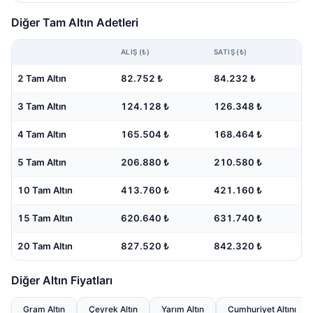
Diğer Tam Altın Adetleri
ALIŞ (₺)
SATIŞ (₺)
2 Tam Altın
82.752 ₺
84.232 ₺
3 Tam Altın
124.128 ₺
126.348 ₺
4 Tam Altın
165.504 ₺
168.464 ₺
5 Tam Altın
206.880 ₺
210.580 ₺
10 Tam Altın
413.760 ₺
421.160 ₺
15 Tam Altın
620.640 ₺
631.740 ₺
20 Tam Altın
827.520 ₺
842.320 ₺
Diğer Altın Fiyatları
Gram Altın
Çeyrek Altın
Yarım Altın
Cumhuriyet Altını