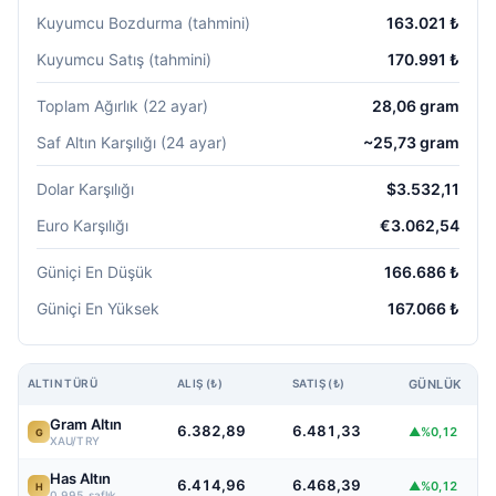
Kuyumcu Bozdurma (tahmini)
163.021 ₺
Kuyumcu Satış (tahmini)
170.991 ₺
Toplam Ağırlık (22 ayar)
28,06 gram
Saf Altın Karşılığı (24 ayar)
~25,73 gram
Dolar Karşılığı
$3.532,11
Euro Karşılığı
€3.062,54
Güniçi En Düşük
166.686 ₺
Güniçi En Yüksek
167.066 ₺
ALTIN TÜRÜ
ALIŞ (₺)
SATIŞ (₺)
GÜNLÜK
Gram Altın
6.382,89
6.481,33
▲%0,12
G
XAU/TRY
Has Altın
6.414,96
6.468,39
▲%0,12
H
0.995 saflık