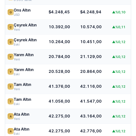
Ons Altın
$4.248,45
$4.248,94
▲%0,10
O
USD
Çeyrek Altın
10.392,00
10.574,00
▲%0,11
Ç
Yeni
Çeyrek Altın
10.264,00
10.451,00
▲%0,12
Ç
Eski
Yarım Altın
20.784,00
21.129,00
▲%0,12
Y
Yeni
Yarım Altın
20.528,00
20.864,00
▲%0,12
Y
Eski
Tam Altın
41.376,00
42.116,00
▲%0,12
T
Yeni
Tam Altın
41.056,00
41.547,00
▲%0,12
T
Eski
Ata Altın
42.275,00
43.164,00
▲%0,12
A
Yeni
Ata Altın
42.275,00
42.776,00
▲%0,12
A
Eski