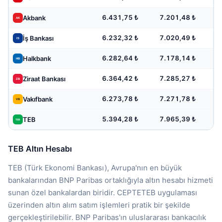
6.431,75 ₺
7.201,48 ₺
Akbank
6.232,32 ₺
7.020,49 ₺
İş Bankası
6.282,64 ₺
7.178,14 ₺
Halkbank
6.364,42 ₺
7.285,27 ₺
Ziraat Bankası
6.273,78 ₺
7.271,78 ₺
Vakıfbank
5.394,28 ₺
7.965,39 ₺
TEB
TEB Altın Hesabı
TEB (Türk Ekonomi Bankası), Avrupa'nın en büyük
bankalarından BNP Paribas ortaklığıyla altın hesabı hizmeti
sunan özel bankalardan biridir. CEPTETEB uygulaması
üzerinden altın alım satım işlemleri pratik bir şekilde
gerçekleştirilebilir. BNP Paribas'ın uluslararası bankacılık