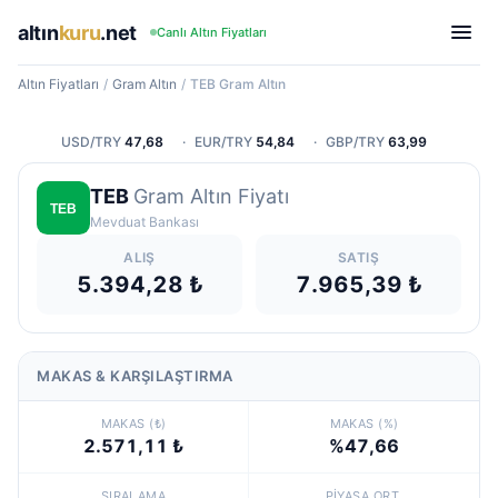
altın
kuru
.net
Canlı Altın Fiyatları
Altın Fiyatları
/
Gram Altın
/
TEB Gram Altın
USD/TRY
47,68
·
EUR/TRY
54,84
·
GBP/TRY
63,99
TEB
Gram Altın Fiyatı
Mevduat Bankası
ALIŞ
SATIŞ
5.394,28 ₺
7.965,39 ₺
MAKAS & KARŞILAŞTIRMA
MAKAS (₺)
MAKAS (%)
2.571,11 ₺
%47,66
SIRALAMA
PIYASA ORT.