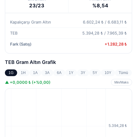
23/23
%8,54
Kapalıçarşı Gram Altın
6.602,24 ₺ / 6.683,11 ₺
TEB
5.394,28 ₺ / 7.965,39 ₺
Fark (Satış)
+1.282,28 ₺
TEB Gram Altın
Grafik
1G
1H
1A
3A
6A
1Y
3Y
5Y
10Y
Tümü
▲
+0,0000 ₺ (+%0,00)
Min/Maks