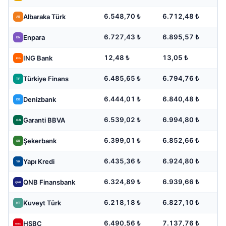
6.548,70 ₺
6.712,48 ₺
Albaraka Türk
6.727,43 ₺
6.895,57 ₺
Enpara
12,48 ₺
13,05 ₺
ING Bank
6.485,65 ₺
6.794,76 ₺
Türkiye Finans
6.444,01 ₺
6.840,48 ₺
Denizbank
6.539,02 ₺
6.994,80 ₺
Garanti BBVA
6.399,01 ₺
6.852,66 ₺
Şekerbank
6.435,36 ₺
6.924,80 ₺
Yapı Kredi
6.324,89 ₺
6.939,66 ₺
QNB Finansbank
6.218,18 ₺
6.827,10 ₺
Kuveyt Türk
6.490,56 ₺
7.137,76 ₺
HSBC