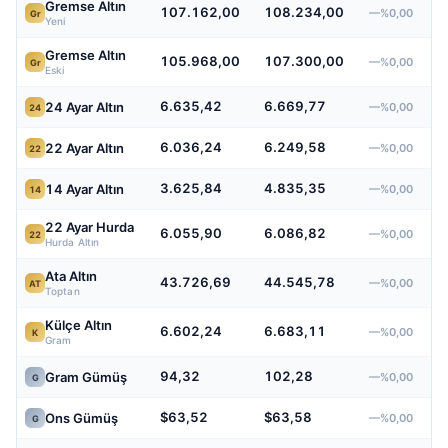
Gremse Altın
107.162,00
108.234,00
—%0,00
Gr
Yeni
Gremse Altın
105.968,00
107.300,00
—%0,00
Gr
Eski
6.635,42
6.669,77
24 Ayar Altın
—%0,00
24
6.036,24
6.249,58
22 Ayar Altın
—%0,00
22
3.625,84
4.835,35
14 Ayar Altın
—%0,00
14
22 Ayar Hurda
6.055,90
6.086,82
—%0,00
22
Hurda Altın
Ata Altın
43.726,69
44.545,78
—%0,00
AT
Toptan
Külçe Altın
6.602,24
6.683,11
—%0,00
K
Gram
94,32
102,28
Gram Gümüş
—%0,00
G
$63,52
$63,58
Ons Gümüş
—%0,00
G