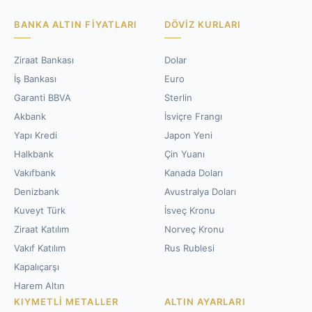
BANKA ALTIN FIYATLARI
DÖVIZ KURLARI
Ziraat Bankası
Dolar
İş Bankası
Euro
Garanti BBVA
Sterlin
Akbank
İsviçre Frangı
Yapı Kredi
Japon Yeni
Halkbank
Çin Yuanı
Vakıfbank
Kanada Doları
Denizbank
Avustralya Doları
Kuveyt Türk
İsveç Kronu
Ziraat Katılım
Norveç Kronu
Vakıf Katılım
Rus Rublesi
Kapalıçarşı
Harem Altın
KIYMETLI METALLER
ALTIN AYARLARI