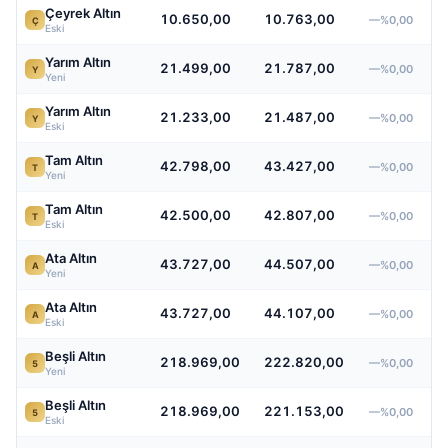
Çeyrek Altın
10.650,00
10.763,00
—%0,00
Ç
Eski
Yarım Altın
21.499,00
21.787,00
—%0,00
Y
Yeni
Yarım Altın
21.233,00
21.487,00
—%0,00
Y
Eski
Tam Altın
42.798,00
43.427,00
—%0,00
T
Yeni
Tam Altın
42.500,00
42.807,00
—%0,00
T
Eski
Ata Altın
43.727,00
44.507,00
—%0,00
A
Yeni
Ata Altın
43.727,00
44.107,00
—%0,00
A
Eski
Beşli Altın
218.969,00
222.820,00
—%0,00
5
Yeni
Beşli Altın
218.969,00
221.153,00
—%0,00
5
Eski