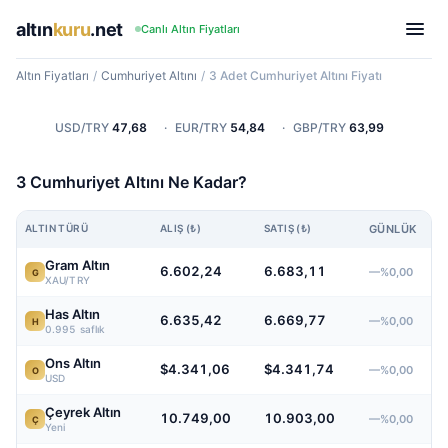
altın
kuru
.net
Canlı Altın Fiyatları
Altın Fiyatları
/
Cumhuriyet Altını
/
3 Adet Cumhuriyet Altını Fiyatı
USD/TRY
47,68
·
EUR/TRY
54,84
·
GBP/TRY
63,99
3 Cumhuriyet Altını Ne Kadar?
ALTIN TÜRÜ
ALIŞ (₺)
SATIŞ (₺)
GÜNLÜK
Gram Altın
6.602,24
6.683,11
—%0,00
G
XAU/TRY
Has Altın
6.635,42
6.669,77
—%0,00
H
0.995 saflık
Ons Altın
$4.341,06
$4.341,74
—%0,00
O
USD
Çeyrek Altın
10.749,00
10.903,00
—%0,00
Ç
Yeni