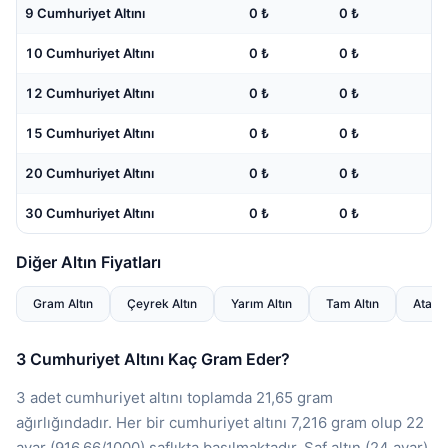
9 Cumhuriyet Altını
0 ₺
0 ₺
10 Cumhuriyet Altını
0 ₺
0 ₺
12 Cumhuriyet Altını
0 ₺
0 ₺
15 Cumhuriyet Altını
0 ₺
0 ₺
20 Cumhuriyet Altını
0 ₺
0 ₺
30 Cumhuriyet Altını
0 ₺
0 ₺
Diğer Altın Fiyatları
Gram Altın
Çeyrek Altın
Yarım Altın
Tam Altın
Ata Al
3 Cumhuriyet Altını Kaç Gram Eder?
3 adet cumhuriyet altını toplamda 21,65 gram
ağırlığındadır. Her bir cumhuriyet altını 7,216 gram olup 22
ayar (916,66/1000) saflıkta basılmaktadır. Saf altın (24 ayar)