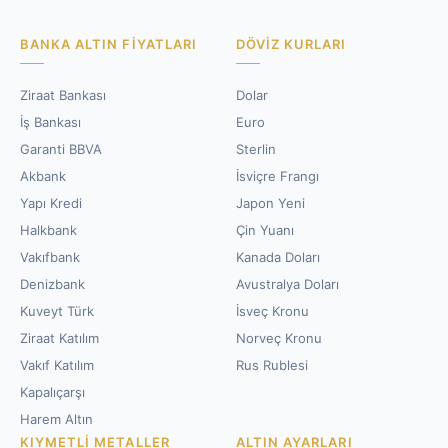
BANKA ALTIN FIYATLARI
DÖVIZ KURLARI
Ziraat Bankası
Dolar
İş Bankası
Euro
Garanti BBVA
Sterlin
Akbank
İsviçre Frangı
Yapı Kredi
Japon Yeni
Halkbank
Çin Yuanı
Vakıfbank
Kanada Doları
Denizbank
Avustralya Doları
Kuveyt Türk
İsveç Kronu
Ziraat Katılım
Norveç Kronu
Vakıf Katılım
Rus Rublesi
Kapalıçarşı
Harem Altın
KIYMETLI METALLER
ALTIN AYARLARI