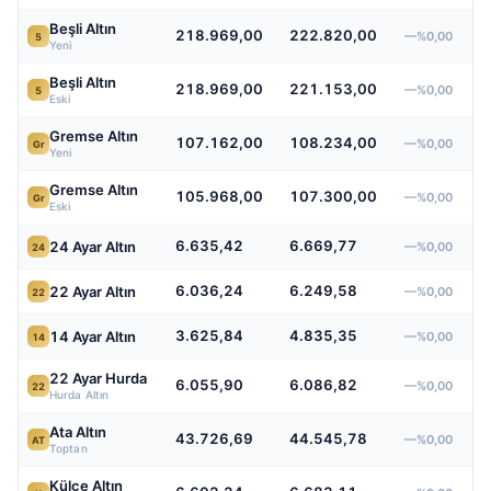
Beşli Altın
218.969,00
222.820,00
—%0,00
5
Yeni
Beşli Altın
218.969,00
221.153,00
—%0,00
5
Eski
Gremse Altın
107.162,00
108.234,00
—%0,00
Gr
Yeni
Gremse Altın
105.968,00
107.300,00
—%0,00
Gr
Eski
6.635,42
6.669,77
24 Ayar Altın
—%0,00
24
6.036,24
6.249,58
22 Ayar Altın
—%0,00
22
3.625,84
4.835,35
14 Ayar Altın
—%0,00
14
22 Ayar Hurda
6.055,90
6.086,82
—%0,00
22
Hurda Altın
Ata Altın
43.726,69
44.545,78
—%0,00
AT
Toptan
Külçe Altın