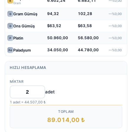
6.602,24
6.683,11
—%0,00
K
Gram
94,32
102,28
Gram Gümüş
—%0,00
G
$63,52
$63,58
Ons Gümüş
—%0,00
G
50.960,00
56.580,00
Platin
—%0,00
P
34.050,00
44.780,00
Paladyum
—%0,00
Pd
HIZLI HESAPLAMA
MIKTAR
adet
1 adet = 44.507,00 ₺
TOPLAM
89.014,00 ₺