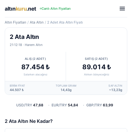
altın
kuru
.net
Canlı Altın Fiyatları
Altın Fiyatları
/
Ata Altın
/
2 Adet Ata Altın Fiyatı
2 Ata Altın
21:12:18
· Harem Altın
ALIŞ (2 ADET)
SATIŞ (2 ADET)
87.454 ₺
89.014 ₺
Satarken alacağınız
Alırken ödeyeceğiniz
BIRIM FIYAT
TOPLAM GRAM
SAF ALTIN
44.507 ₺
14,43g
~13,23g
USD/TRY
47,68
·
EUR/TRY
54,84
·
GBP/TRY
63,99
2 Ata Altın Ne Kadar?