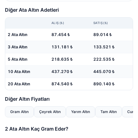
Diğer Ata Altın Adetleri
ALIŞ (₺)
SATIŞ (₺)
2 Ata Altın
87.454 ₺
89.014 ₺
3 Ata Altın
131.181 ₺
133.521 ₺
5 Ata Altın
218.635 ₺
222.535 ₺
10 Ata Altın
437.270 ₺
445.070 ₺
20 Ata Altın
874.540 ₺
890.140 ₺
Diğer Altın Fiyatları
Gram Altın
Çeyrek Altın
Yarım Altın
Tam Altın
Cumhur
2 Ata Altın Kaç Gram Eder?