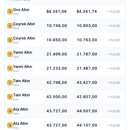
Ons Altın
$4.341,06
$4.341,74
—%0,00
O
USD
Çeyrek Altın
10.749,00
10.903,00
—%0,00
Ç
Yeni
Çeyrek Altın
10.650,00
10.763,00
—%0,00
Ç
Eski
Yarım Altın
21.499,00
21.787,00
—%0,00
Y
Yeni
Yarım Altın
21.233,00
21.487,00
—%0,00
Y
Eski
Tam Altın
42.798,00
43.427,00
—%0,00
T
Yeni
Tam Altın
42.500,00
42.807,00
—%0,00
T
Eski
Ata Altın
43.727,00
44.507,00
—%0,00
A
Yeni
Ata Altın
43.727,00
44.107,00
—%0,00
A
Eski