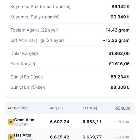
Kuyumcu Bozdurma (tahmini)
86.142 ₺
Kuyumcu Satış (tahmini)
90.349 ₺
Toplam Ağırlık (22 ayar)
14,43 gram
Saf Altın Karşılığı (24 ayar)
~13,23 gram
Dolar Karşılığı
$1.863,00
Euro Karşılığı
€1.616,06
Güniçi En Düşük
88.234 ₺
Güniçi En Yüksek
88.308 ₺
ALTIN TÜRÜ
ALIŞ (₺)
SATIŞ (₺)
GÜNLÜK
Gram Altın
6.602,24
6.683,11
—%0,00
G
XAU/TRY
Has Altın
6.635,42
6.669,77
—%0,00
H
0.995 saflık